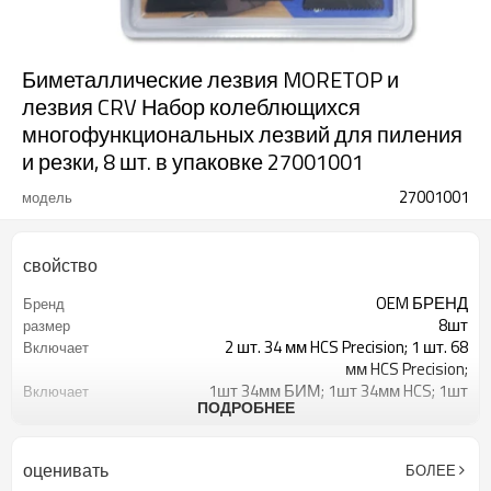
Биметаллические лезвия MORETOP и
лезвия CRV Набор колеблющихся
многофункциональных лезвий для пиления
и резки, 8 шт. в упаковке 27001001
27001001
модель
свойство
OEM БРЕНД
Бренд
8шт
размер
2 шт. 34 мм HCS Precision; 1 шт. 68
Включает
мм HCS Precision;
1шт 34мм БИМ; 1шт 34мм HCS; 1шт
Включает
ПОДРОБНЕЕ
68мм HCS
1шт 44мм БИМ; 1шт 88мм сегмент
Включает
BIM
оценивать
БОЛЕЕ
Открытый тип, универсальный
Тип хвостовика