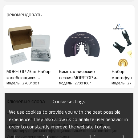
долговечность и отличные режущие свойства.
Функции:
рекомендовать
* Универсальный хвостовик Quick Fit совместим практически со
всеми профессиональными электроинструментами.
* Идеально подходит для резки гвоздей, заделанных в
древесину, медные трубы, твердую древесину, листовой
металл, пластик и алюминий.
* Усиленная коническая высокоуглеродистая сталь снижает
вибрацию и обеспечивает меньшее заклинивание.
MORETOP 23шт Набор
Биметаллические
Набор
колеблющихся
лезвия MORETOP и
многофункц
модель : 27001001
модель : 27001001
модель : 2700
многофункциональных
лезвия CRV Набор
лезвий Moret
лезвий для дерева и
колеблющихся
шт. 2050100
металла 23 шт. в
многофункциональных
Cookie settings
Ключевые слова
упаковке
лезвий для пиления и
резки, 8 шт. в упаковке
We use cookies to provide you with the best possible
Осциллирующее многофункциональное лезвие
27001001
Прецизионные осциллирующие пилы
experience. They also allow us to analyze user behavior in
универсальные быстросъемные осциллирующие пилы
order to constantly improve the website for you.
Осциллирующие многофункциональные лезвия поставщик
Имперские осциллирующие пилы