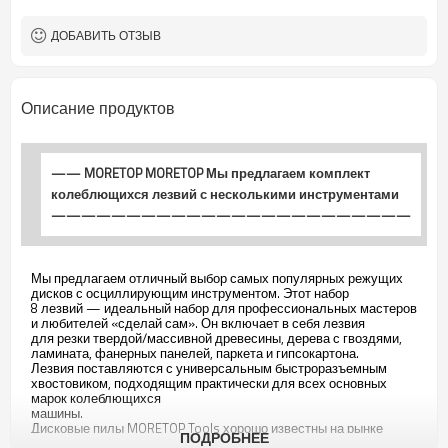
Quick Fit
Европа и другие
Рекомендуемый рынок
ДОБАВИТЬ ОТЗЫВ
Дерево, металл и пасты.
Заявление
200
Минимальный заказ
Описание продуктов
—— MORETOP MORETOP Мы предлагаем комплект
колеблющихся лезвий с несколькими инструментами
————————————————————————
Мы предлагаем отличный выбор самых популярных режущих
дисков с осциллирующим инструментом. Этот набор
8 лезвий — идеальный набор для профессиональных мастеров
и любителей «сделай сам». Он включает в себя лезвия
для резки твердой/массивной древесины, дерева с гвоздями,
ламината, фанерных панелей, паркета и гипсокартона.
Лезвия поставляются с универсальным быстроразъемным
хвостовиком, подходящим практически для всех основных
марок колеблющихся
машины.
Дисковые пилы MORETOP Tools хорошо известны на рынке
ПОДРОБНЕЕ
благодаря проверенным временем