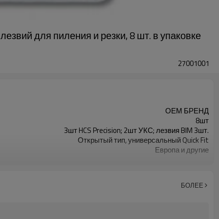
вий для пиления и резки, 8 шт. в упаковке
27001001
ОЕМ БРЕНД
8шт
3шт HCS Precision; 2шт УКС; лезвия BIM 3шт.
Открытый тип, универсальный Quick Fit
Европа и другие
Для листового металла, дерева,
Алюминий, пластик, дерево с гвоздями
500
БОЛЕЕ