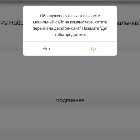
Обнаружено, что вы открываете
V Набор колеблющихся многофункциональных лез
мобильный сайт на компьютере, хотите
перейти на десктоп-сайт? Нажмите 'Да',
чтобы продолжить
Нет
Да
ПОДРОБНЕЕ