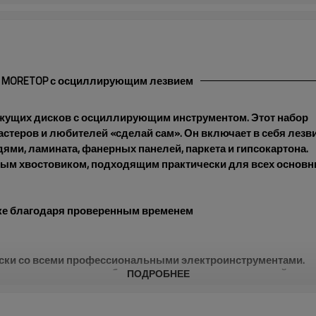
 MORETOP с осциллирующим лезвием
ущих дисков с осциллирующим инструментом. Этот набор
теров и любителей «сделай сам». Он включает в себя лезв
ями, ламината, фанерных панелей, паркета и гипсокартона.
ым хвостовиком, подходящим практически для всех основ
ке благодаря проверенным временем
чески со всеми профессиональными электроинструментами.
древесину, медные трубы, твердую древесину, листовой мета
ПОДРОБНЕЕ
жает вибрацию и обеспечивает меньшее заклинивание.