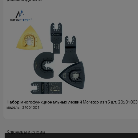
Описание
Размер
Длина резки
Лезвие
34 мм (1-3/8")
40 мм
Лезвие
34 мм (1-3/8")
40 мм
Прецизионный клинок
34 мм (1-3/8")
40 мм
Лезвие
68мм(2-3/4")
40 мм
Прецизионный клинок
68мм(2-3/4")
40 мм
Сегментная пила
88мм(3-1/2")
Лезвие
44мм(1-3/4")
40 мм
Набор многофункциональных лезвий Moretop из 16 шт. 20501003
модель : 27001001
Ключевые слова