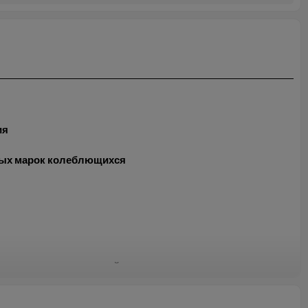
ия
ных марок колеблющихся
лл, пластик и алюминий.