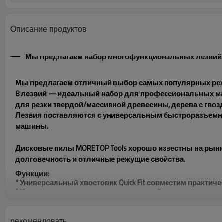
Описание продуктов
Мы предлагаем набор многофункциональных лезвий
Мы предлагаем отличный выбор самых популярных реж
8 лезвий — идеальный набор для профессиональных мас
для резки твердой/массивной древесины, дерева с гвозд
Лезвия поставляются с универсальным быстроразъемн
машины.
Дисковые пилы MORETOP Tools хорошо известны на рын
долговечность и отличные режущие свойства.
Функции:
* Универсальный хвостовик Quick Fit совместим практи
* Идеально подходит для резки гвоздей, заделанных в 
* Усиленная коническая высокоуглеродистая сталь сни
рекомендовать