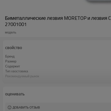
Биметаллические лезвия MORETOP и лезвия CR
27001001
модель
свойство
Бренд
Размер
Содержит
Тип хвостовика
Рекомендуемый рынок
Заявление
Заявление
Минимальный заказ
оценивать
ДОБАВИТЬ ОТЗЫВ