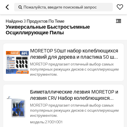
Пожалуйста, введите поисковый запрос
Найдено
3
Продуктов По Теме
Универсальные Быстросъемные
Осциллирующие Пилы
MORETOP 50шт набор колеблющихся
лезвий для дерева и пластика 50 шт.
в упаковке
MORETOP предлагает отличный выбор самых
популярных режущих дисков с осциллирующим
инструментом.
Биметаллические лезвия MORETOP и
лезвия CRV Набор колеблющихся
многофункциональных лезвий для
MORETOP предлагает отличный выбор самых
пиления и резки, 8 шт. в упаковке
популярных режущих дисков с осциллирующим
инструментом.
27001001
модель:27001001