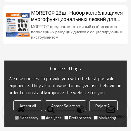
MORETOP 23шт Набор колеблющихся
многофункциональных лезвий для
дерева и металла 23 шт. в упаковке
MORETOP предлагает отличный выбор самых
популярных режущих дисков с осциллирующим
инструментом.
Cookie settings
We use cookies to provide you with the best possible
experience. They also allow us to analyze user behavior in
order to constantly improve the website for you.
Accept all
Accept Selection
Reject All
Главная
поиск
категория
Отправить запрос
Necessary
Analytics
Preferences
Marketing