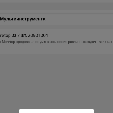
 Мультиинструмента
top из 7 шт. 20501001
oretop предназначен для выполнения различных задач, таких как 