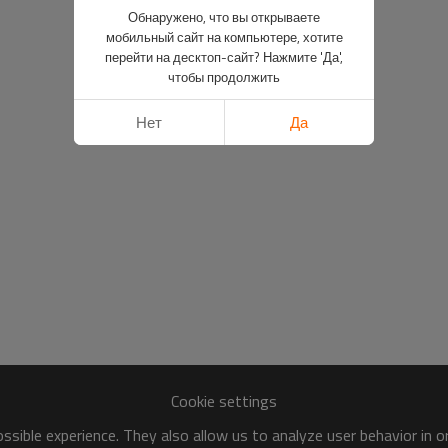
Обнаружено, что вы открываете
мобильный сайт на компьютере, хотите
перейти на десктоп-сайт? Нажмите 'Да',
чтобы продолжить
Нет
Да
Cookie settings
sible experience. They also allow us to analyze user behavior in 