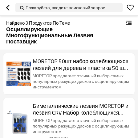
Пожалуйста, введите поисковый запрос
Найдено
3
Продуктов По Теме
Осциллирующие
Многофункциональные Лезвия
Поставщик
MORETOP 50шт набор колеблющихся
лезвий для дерева и пластика 50 шт.
в упаковке
MORETOP предлагает отличный выбор самых
популярных режущих дисков с осциллирующим
инструментом.
Биметаллические лезвия MORETOP и
лезвия CRV Набор колеблющихся
многофункциональных лезвий для
MORETOP предлагает отличный выбор самых
пиления и резки, 8 шт. в упаковке
популярных режущих дисков с осциллирующим
инструментом.
27001001