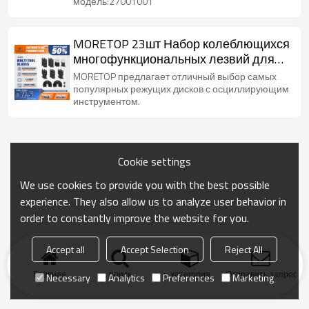
модель:27001001
MORETOP 23шт Набор колеблющихся
многофункциональных лезвий для
дерева и металла 23 шт. в упаковке
MORETOP предлагает отличный выбор самых
популярных режущих дисков с осциллирующим
инструментом.
Cookie settings
We use cookies to provide you with the best possible
experience. They also allow us to analyze user behavior in
order to constantly improve the website for you.
Accept all
Accept Selection
Reject All
Главная
поиск
категория
Отправить запрос
Necessary
Analytics
Preferences
Marketing