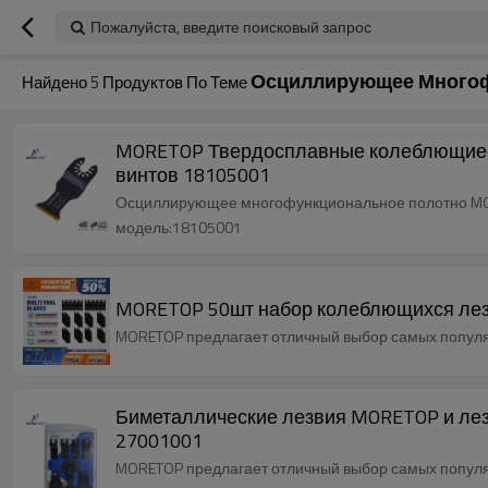
Пожалуйста, введите поисковый запрос
Осциллирующее Многоф
Найдено
5
Продуктов По Теме
MORETOP Твердосплавные колеблющиеся 
винтов 18105001
Осциллирующее многофункциональное полотно MOR
модель:18105001
MORETOP 50шт набор колеблющихся лезви
MORETOP предлагает отличный выбор самых попул
Биметаллические лезвия MORETOP и лезв
27001001
MORETOP предлагает отличный выбор самых попул