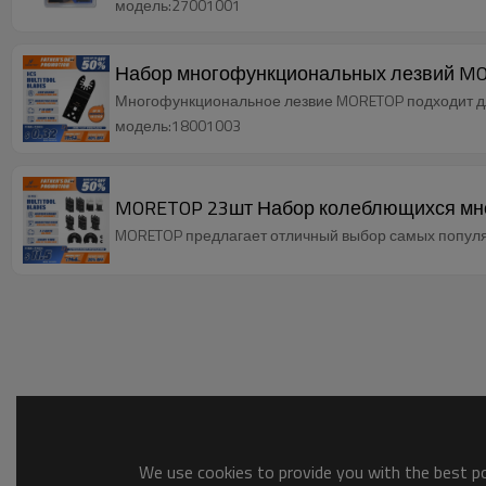
модель:27001001
Набор многофункциональных лезвий MO
Многофункциональное лезвие MORETOP подходит д
модель:18001003
MORETOP 23шт Набор колеблющихся мног
MORETOP предлагает отличный выбор самых попул
We use cookies to provide you with the best pos