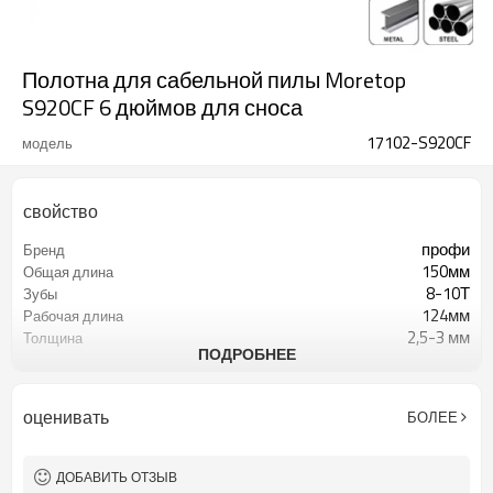
Полотна для сабельной пилы Moretop
S920CF 6 дюймов для сноса
17102-S920CF
модель
свойство
профи
Бренд
150мм
Общая длина
8-10Т
Зубы
124мм
Рабочая длина
2,5-3 мм
Толщина
ПОДРОБНЕЕ
22мм
Ширина
ДеУолт, Макита, Бош, Милуоки
Для машины
оценивать
БОЛЕЕ
ДОБАВИТЬ ОТЗЫВ