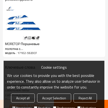
MORETOP Поршневые
полотна с
модель : 17102-S920CF
твердосплавными
напайками Для работ
по сносу твердых
Cookie settings
Ключевые слова
пород дерева и
металла
We use cookies to provide you with the best possible
сабельная пила
сабельная пила
experience. They also allow us to analyze user behavior in
Полотно сабельной пилы BIM
order to constantly improve the website for you.
сабельные пилы
сабельные пилы
Accept all
Accept Selection
Reject All
Пильные диски S920CF
ДОБАВИТЬ В СПИСОК
Necessary
Analytics
Preferences
Marketing