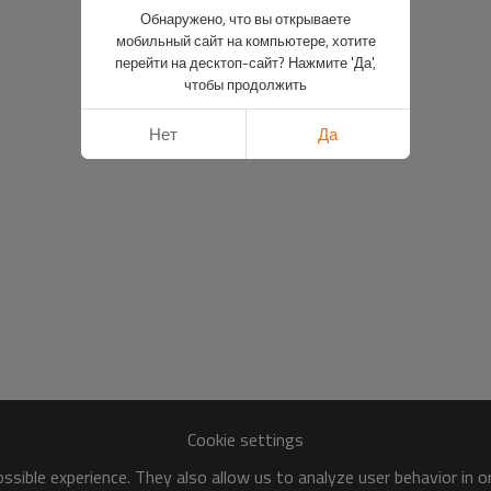
Обнаружено, что вы открываете
мобильный сайт на компьютере, хотите
перейти на десктоп-сайт? Нажмите 'Да',
чтобы продолжить
Нет
Да
Cookie settings
sible experience. They also allow us to analyze user behavior in 