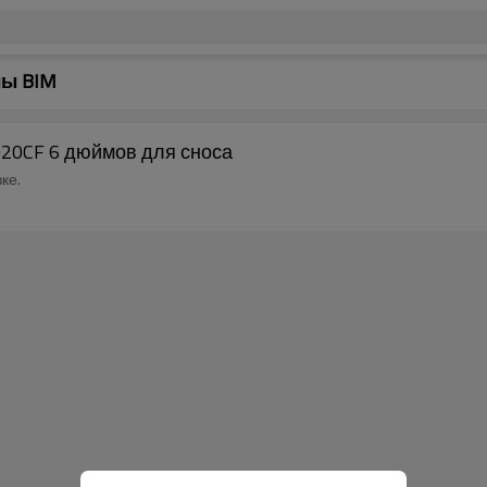
лы BIM
920CF 6 дюймов для сноса
ке.