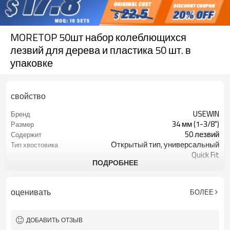
MORETOP 50шт набор колеблющихся
лезвий для дерева и пластика 50 шт. в
упаковке
свойство
USEWIN
Бренд
34 мм (1-3/8")
Размер
50 лезвий
Содержит
Открытый тип, универсальный
Тип хвостовика
Quick Fit
ПОДРОБНЕЕ
Амазонка
Рекомендуемый рынок
Для дерева, лиственных пород,
Заявление
гипсокартона, пластика
оценивать
БОЛЕЕ
10
Минимальный заказ
ДОБАВИТЬ ОТЗЫВ